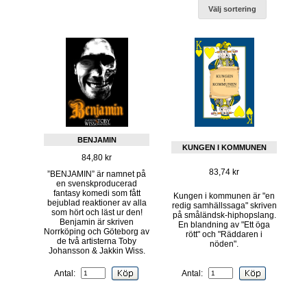
Välj sortering
BENJAMIN
KUNGEN I KOMMUNEN
84,80 kr
83,74 kr
”BENJAMIN” är namnet på
en svenskproducerad
fantasy komedi som fått
Kungen i kommunen är "en
bejublad reaktioner av alla
redig samhällssaga" skriven
som hört och läst ur den!
på småländsk-hiphopslang.
Benjamin är skriven
En blandning av "Ett öga
Norrköping och Göteborg av
rött" och "Räddaren i
de två artisterna Toby
nöden".
Johansson & Jakkin Wiss.
Antal:
Antal: